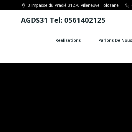
Aller
3 Impasse du Pradié 31270 Villeneuve Tolosane
au
contenu
AGDS31 Tel: 0561402125
Realisations
Parlons De Nous