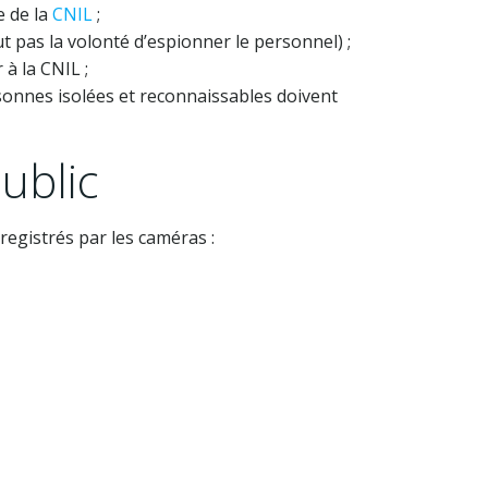
e de la
CNIL
;
ut pas la volonté d’espionner le personnel) ;
 à la CNIL ;
rsonnes isolées et reconnaissables doivent
public
nregistrés par les caméras :