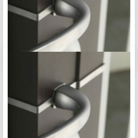
Juin 17
/
admin3020
/
0
Coffre 40l
Coffre-fort moyenne capacité. Dimensions Int: 400 x
360 x 300 mm Poids : 89Kg Epaisseur corps/porte :
3/6 mm Coffre-fort Complice 40L Coffre-fort […]
d'info
Juin 17
/
admin3020
/
0
Coffre-fort complice10l
Coffre-fort anti-effraction et anti-feu Complice est
une gamme de coffres-forts fabriquée dans notre
usine en France, offrant aux particuliers et aux