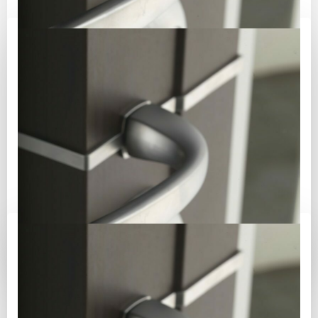
Juin 17
/
admin3020
/
0
Coffre-fort Carena120l
Coffre-fort grande capacité. Coffre-fort anti-
effraction La gamme de coffres-forts Carena
bénéficie d’un design élégant et épuré. Un matériau
exclusif développé par notre service […]
d'info