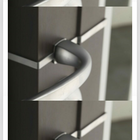
entreprises une […]
d'info
Juin 17
/
admin3020
/
0
coffre 10l
Coffre-fort capacité mini. Coffre-fort domestique La
gamme Newton Room est idéale pour équiper la
chambre de votre lieu résidence. Dimensions : 196 x
[…]
d'info