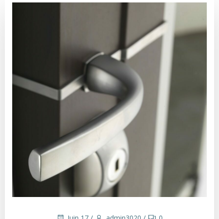
Juin 17
/
admin3020
/
0