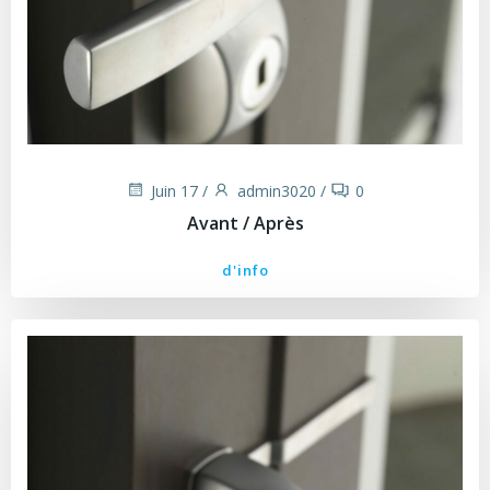
Juin 17
/
admin3020
/
0
Avant / Après
d'info