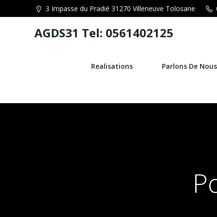
Aller
3 Impasse du Pradié 31270 Villeneuve Tolosane
au
contenu
AGDS31 Tel: 0561402125
Realisations
Parlons De Nous
P