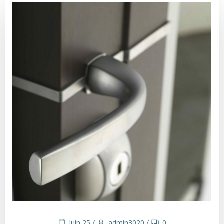
Juin 25
/
admin3020
/
0