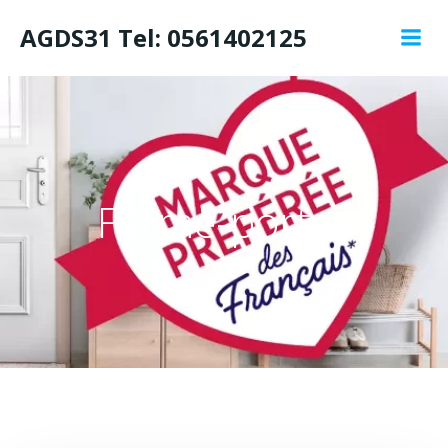
Aller
AGDS31 Tel: 0561402125
au
contenu
Ferme-portes